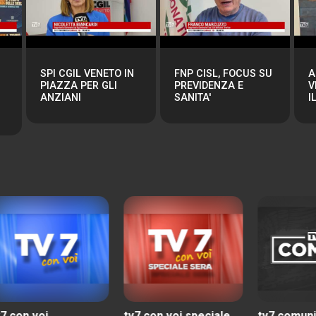
SPI CGIL VENETO IN
FNP CISL, FOCUS SU
A
PIAZZA PER GLI
PREVIDENZA E
V
ANZIANI
SANITA'
I
tv7 con voi speciale
tv7 comuni
tv