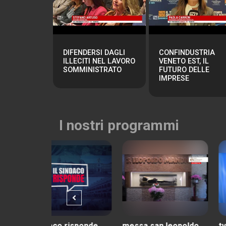
DIFENDERSI DAGLI
CONFINDUSTRIA
ILLECITI NEL LAVORO
VENETO EST, IL
SOMMINISTRATO
FUTURO DELLE
IMPRESE
I nostri programmi
 risponde
messa san leopoldo
tv7 con voi