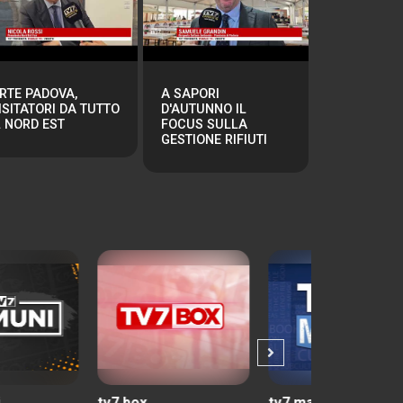
RTE PADOVA,
A SAPORI
ISITATORI DA TUTTO
D'AUTUNNO IL
L NORD EST
FOCUS SULLA
GESTIONE RIFIUTI
7 box
tv7 match
tuttincamp