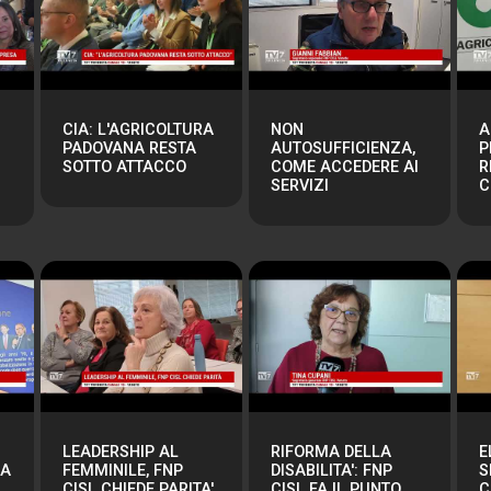
CIA: L'AGRICOLTURA
NON
A
PADOVANA RESTA
AUTOSUFFICIENZA,
P
SOTTO ATTACCO
COME ACCEDERE AI
R
SERVIZI
C
LEADERSHIP AL
RIFORMA DELLA
E
RA
FEMMINILE, FNP
DISABILITA': FNP
S
CISL CHIEDE PARITA'
CISL FA IL PUNTO
C