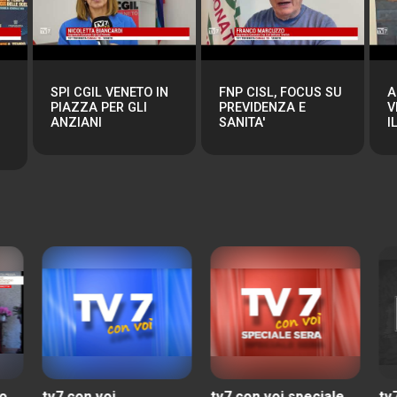
SPI CGIL VENETO IN
FNP CISL, FOCUS SU
A
PIAZZA PER GLI
PREVIDENZA E
V
ANZIANI
SANITA'
I
tv7 con voi speciale
tv7 comuni
tv