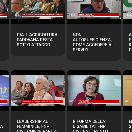
CIA: L'AGRICOLTURA
NON
A
PADOVANA RESTA
AUTOSUFFICIENZA,
P
SOTTO ATTACCO
COME ACCEDERE AI
R
SERVIZI
C
LEADERSHIP AL
RIFORMA DELLA
E
RA
FEMMINILE, FNP
DISABILITA': FNP
S
CISL CHIEDE PARITA'
CISL FA IL PUNTO
C