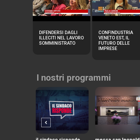
DIFENDERSI DAGLI
CONFINDUSTRIA
ILLECITI NEL LAVORO
VENETO EST, IL
SOMMINISTRATO
FUTURO DELLE
IMPRESE
I nostri programmi
 risponde
messa san leopoldo
tv7 con voi