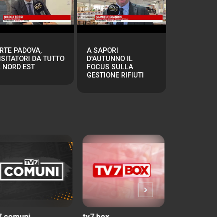
RTE PADOVA,
A SAPORI
ISITATORI DA TUTTO
D'AUTUNNO IL
L NORD EST
FOCUS SULLA
GESTIONE RIFIUTI
7 box
tv7 match
tuttincamp