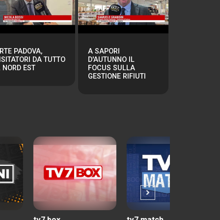
RTE PADOVA,
A SAPORI
ISITATORI DA TUTTO
D'AUTUNNO IL
L NORD EST
FOCUS SULLA
GESTIONE RIFIUTI
7 box
tv7 match
tuttincamp