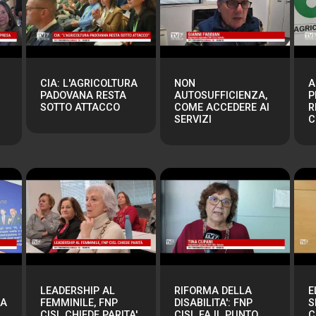
CIA: L'AGRICOLTURA
NON
A
PADOVANA RESTA
AUTOSUFFICIENZA,
P
SOTTO ATTACCO
COME ACCEDERE AI
R
SERVIZI
C
LEADERSHIP AL
RIFORMA DELLA
E
RA
FEMMINILE, FNP
DISABILITA': FNP
S
CISL CHIEDE PARITA'
CISL FA IL PUNTO
C