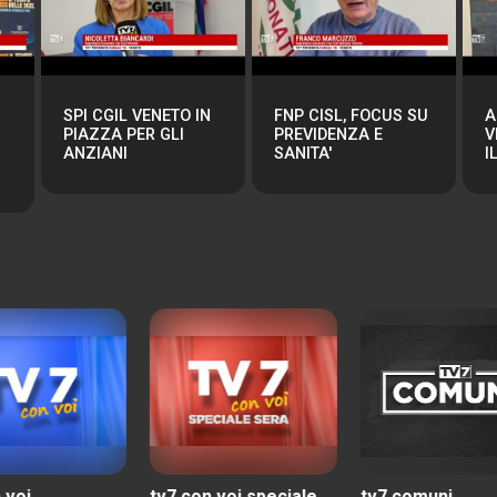
SPI CGIL VENETO IN
FNP CISL, FOCUS SU
A
PIAZZA PER GLI
PREVIDENZA E
V
ANZIANI
SANITA'
I
tv7 con voi speciale
tv7 comuni
tv