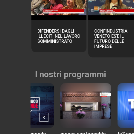
DIFENDERSI DAGLI
CONFINDUSTRIA
ILLECITI NEL LAVORO
VENETO EST, IL
SOMMINISTRATO
FUTURO DELLE
IMPRESE
I nostri programmi
 risponde
messa san leopoldo
tv7 con voi