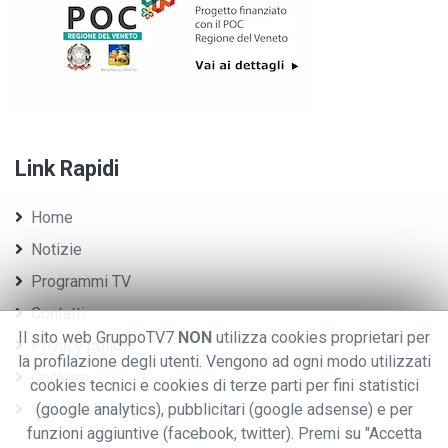
Link Rapidi
Home
Notizie
Programmi TV
Contatti
Il sito web GruppoTV7
NON
utilizza cookies proprietari per
Privacy policy
la profilazione degli utenti. Vengono ad ogni modo utilizzati
Cookies
cookies tecnici e cookies di terze parti per fini statistici
Whistleblowing
(google analytics), pubblicitari (google adsense) e per
funzioni aggiuntive (facebook, twitter). Premi su "Accetta