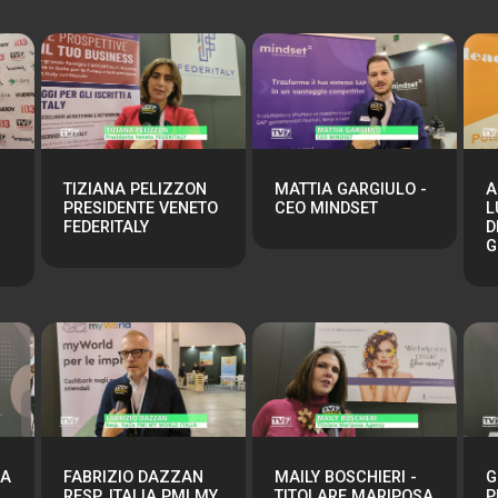
TIZIANA PELIZZON
MATTIA GARGIULO -
A
PRESIDENTE VENETO
CEO MINDSET
L
FEDERITALY
D
G
RA
FABRIZIO DAZZAN
MAILY BOSCHIERI -
G
RESP. ITALIA PMI MY
TITOLARE MARIPOSA
P