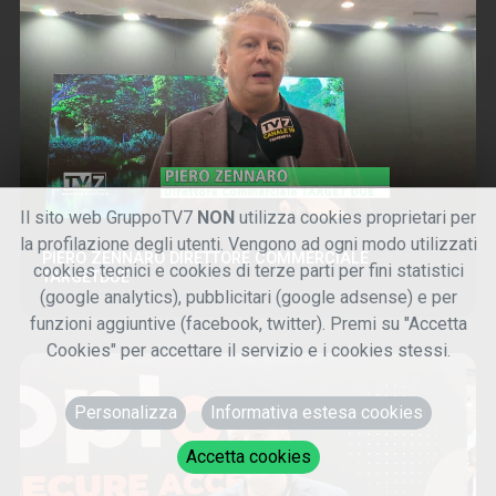
Il sito web GruppoTV7
NON
utilizza cookies proprietari per
la profilazione degli utenti. Vengono ad ogni modo utilizzati
PIERO ZENNARO DIRETTORE COMMERCIALE
cookies tecnici e cookies di terze parti per fini statistici
TARGETDUE
(google analytics), pubblicitari (google adsense) e per
funzioni aggiuntive (facebook, twitter). Premi su "Accetta
Cookies" per accettare il servizio e i cookies stessi.
Personalizza
Informativa estesa cookies
Accetta cookies