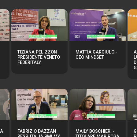
TIZIANA PELIZZON
MATTIA GARGIULO -
A
PRESIDENTE VENETO
CEO MINDSET
L
FEDERITALY
D
G
RA
FABRIZIO DAZZAN
MAILY BOSCHIERI -
G
RESP. ITALIA PMI MY
TITOLARE MARIPOSA
P